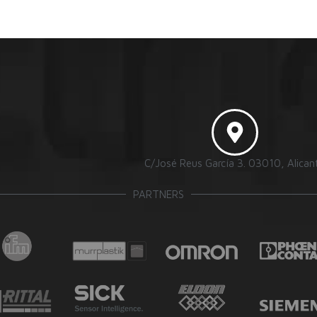
C/José Reus García 3. 03010, Alican
PARTNERS