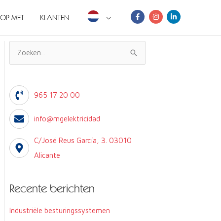
OP MET
KLANTEN
Z
o
e
965 17 20 00
k
e
info@mgelektricidad
n
C/José Reus García, 3. 03010
:
Alicante
Recente berichten
Industriële besturingssystemen