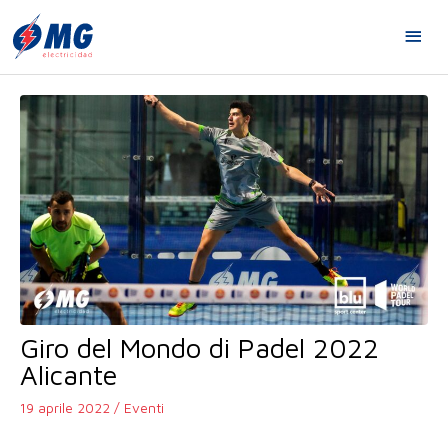
Vai
ME
al
contenuto
PRI
Giro del Mondo di Padel 2022
Alicante
19 aprile 2022
/
Eventi