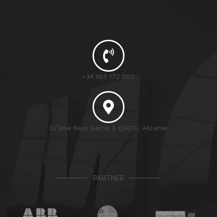
+34 965 172 000
C/José Reus García 3. 03010, Alicante
PARTNER