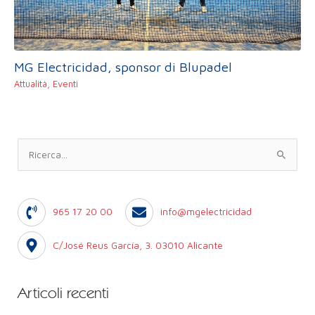
MG Electricidad, sponsor di Blupadel
Attualità
,
Eventi
C
e
r
965 17 20 00
info@mgelectricidad
c
a
C/José Reus García, 3. 03010 Alicante
:
Articoli recenti