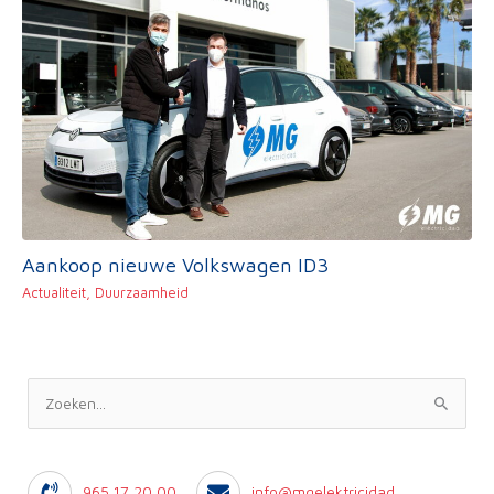
Aankoop nieuwe Volkswagen ID3
Actualiteit
,
Duurzaamheid
Z
o
e
965 17 20 00
info@mgelektricidad