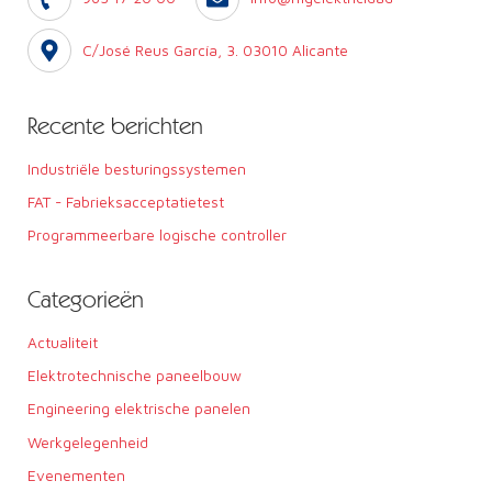
k
e
C/José Reus García, 3. 03010 Alicante
n
:
Recente berichten
Industriële besturingssystemen
FAT - Fabrieksacceptatietest
Programmeerbare logische controller
Categorieën
Actualiteit
Elektrotechnische paneelbouw
Engineering elektrische panelen
Werkgelegenheid
Evenementen