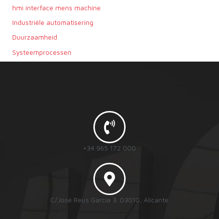
hmi interface mens machine
Industriële automatisering
Duurzaamheid
Systeemprocessen
+34 965 172 000
C/José Reus García 3. 03010, Alicante