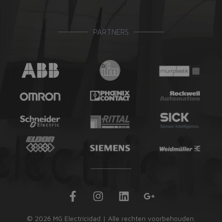
PARTNERS
F
I
L
G
a
n
i
o
c
s
n
o
© 2026 MG Electricidad | Alle rechten voorbehouden.