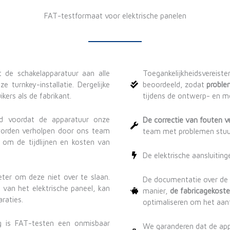
FAT-testformaat voor elektrische panelen
t de schakelapparatuur aan alle
Toegankelijkheidsvereist
e turnkey-installatie. Dergelijke
beoordeeld, zodat
proble
kers als de fabrikant.
tijdens de ontwerp- en m
rd voordat de apparatuur onze
De correctie van fouten 
worden verholpen door ons team
team met problemen stuu
om de tijdlijnen en kosten van
De elektrische aansluitinge
eter om deze niet over te slaan.
De documentatie over de u
e van het elektrische paneel, kan
manier,
de fabricagekoste
araties.
optimaliseren om het aant
ng is FAT-testen een onmisbaar
We garanderen dat de ap