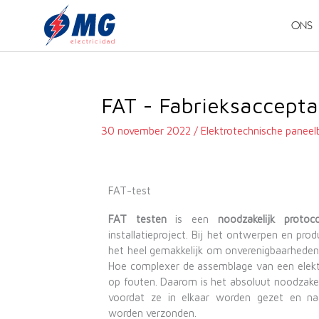
Overslaan
naar
ONS
inhoud
FAT - Fabrieksaccepta
30 november 2022
/
Elektrotechnische panee
FAT-test
FAT testen
is een
noodzakelijk protoco
installatieproject. Bij het ontwerpen en pro
het heel gemakkelijk om onverenigbaarhede
Hoe complexer de assemblage van een elektr
op fouten. Daarom is het absoluut noodzake
voordat ze in elkaar worden gezet en n
worden verzonden.