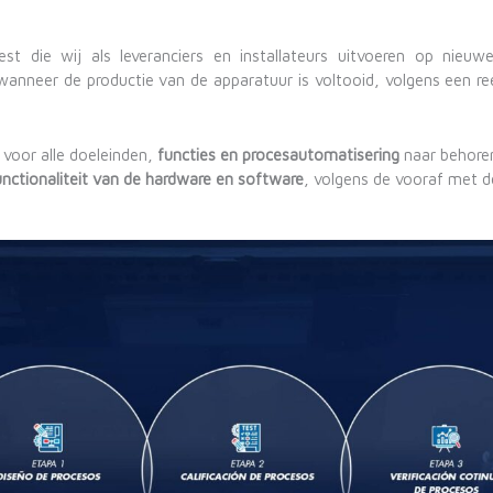
est die wij als leveranciers en installateurs uitvoeren op nieuw
wanneer de productie van de apparatuur is voltooid, volgens een r
voor alle doeleinden,
functies en procesautomatisering
naar behoren
unctionaliteit van de hardware en software
, volgens de vooraf met 