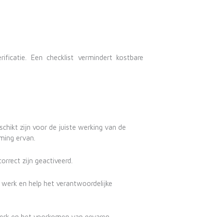
ficatie. Een checklist vermindert kostbare
chikt zijn voor de juiste werking van de
ming ervan.
orrect zijn geactiveerd.
werk en help het verantwoordelijke
rk en het voorkomen van gevaren.