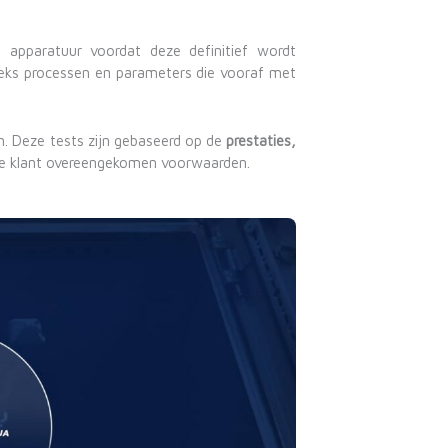
e apparatuur voordat deze definitief wordt
eeks processen en parameters die vooraf met
. Deze tests zijn gebaseerd op de
prestaties,
de klant overeengekomen voorwaarden.