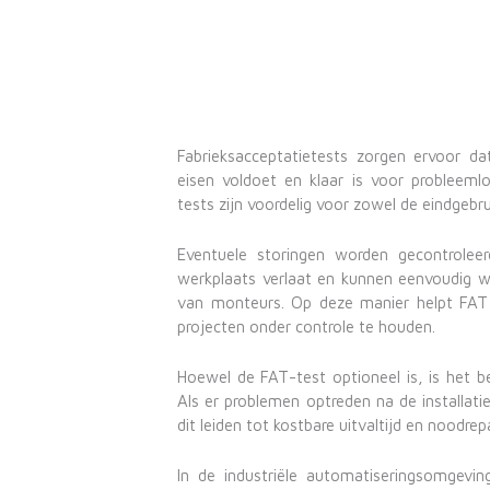
Fabrieksacceptatietests zorgen ervoor da
eisen voldoet en klaar is voor probleemloz
tests zijn voordelig voor zowel de eindgebrui
Eventuele storingen worden gecontrolee
werkplaats verlaat en kunnen eenvoudig 
van monteurs. Op deze manier helpt FAT 
projecten onder controle te houden.
Hoewel de FAT-test optioneel is, is het b
Als er problemen optreden na de installati
dit leiden tot kostbare uitvaltijd en noodrep
In de industriële automatiseringsomgevi