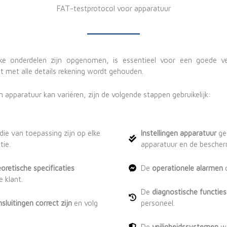
FAT-testprotocol voor apparatuur
jke onderdelen zijn opgenomen, is essentieel voor een goede veri
t met alle details rekening wordt gehouden.
apparatuur kan variëren, zijn de volgende stappen gebruikelijk:
 die van toepassing zijn op elke
Instellingen apparatuur
ges
tie.
apparatuur en de bescher
retische specificaties
De
operationele alarmen
c
 klant.
De
diagnostische functies
sluitingen correct zijn
en volg
personeel.
De
veiligheidssystemen
we