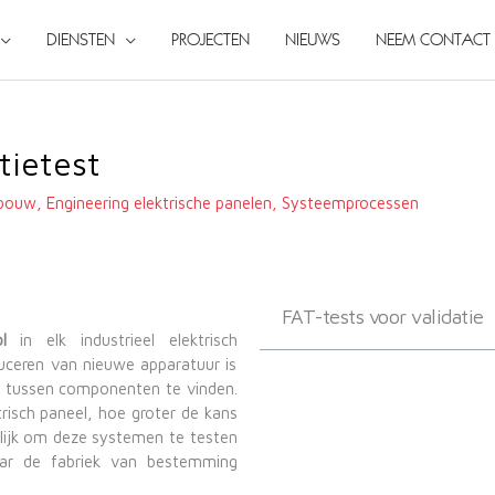
DIENSTEN
PROJECTEN
NIEUWS
NEEM CONTACT 
tietest
lbouw
,
Engineering elektrische panelen
,
Systeemprocessen
FAT-tests voor validatie
l
in elk industrieel elektrisch
duceren van nieuwe apparatuur is
n tussen componenten te vinden.
isch paneel, hoe groter de kans
lijk om deze systemen te testen
aar de fabriek van bestemming