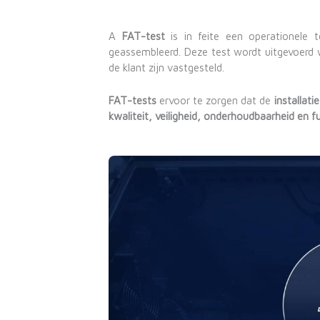
A
FAT-test
is in feite een operationele t
geassembleerd. Deze test wordt uitgevoerd 
de klant zijn vastgesteld.
FAT-tests
ervoor te zorgen dat de
installatie
kwaliteit, veiligheid, onderhoudbaarheid en f