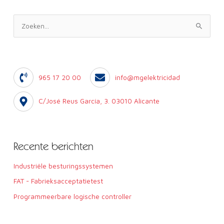
Z
o
e
k
965 17 20 00
info@mgelektricidad
e
n
C/José Reus García, 3. 03010 Alicante
:
Recente berichten
Industriële besturingssystemen
FAT - Fabrieksacceptatietest
Programmeerbare logische controller