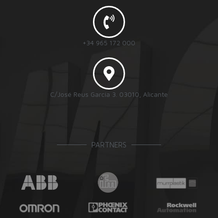
+34 965 172 000
C/José Reus García 3. 03010, Alicante
PARTNERS