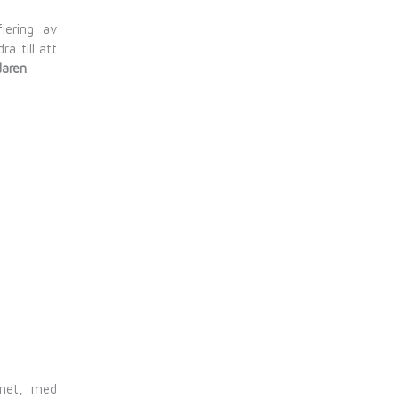
fiering av
ra till att
daren
.