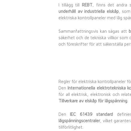
I tillägg till
REBT
, finns det andra
underhåll av industriella elskåp
, som
elektriska kontrollpaneler med låg spä
Sammanfattningsvis kan sägas att
b
säkerhet och de tekniska villkor som d
och föreskrifter för att säkerställa pe
Regler för elektriska kontrollpaneler f
Den
Internationella elektrotekniska
för all elektrisk, elektronisk och rela
Tillverkare av elskåp för lågspänning
.
Den
IEC 61439 standard
definie
lågspänningscentraler
, vilket garante
tillförlitlighet.