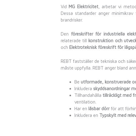
Vid
MG Elektricitet
, arbetar vi metod
Dessa standarder anger minimikrav fö
brandrisker.
Den
föreskrifter för industriella elek
relaterade till
konstruktion och utveckl
och
Elektroteknisk föreskrift för lågs
REBT fastställer de tekniska och säk
måste uppfylla. REBT anger bland anna
Be
utformade, konstruerade 
Inkludera
skyddsanordningar mo
Tillhandahålla
tillräckligt med 
ventilation.
Har en
låsbar dörr
för att förhi
Inkludera en
Typskylt med rele