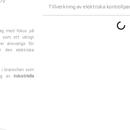
979
Tillverkning av elektriska kontrollpa
tag med fokus på
s som ett viktigt
ler ansvariga för
den elektriska
da i branschen som
ning av
industriella