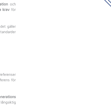
lation
och
a krav
för
det gäller
standarder
referenser
erens för
erations
 långsiktig