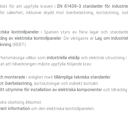
iskt för att uppfylla kraven i
EN 61439-3 standarder för industriel
r säkerhet, inklusive skydd mot överbelastning, kortslutning, iso
triska kontrollpaneler
i Spanien styrs av flera lagar och standard
ing av elektriska kontrollpaneler
. De viktigaste är
Lag om industriel
pänning
(REBT).
erhetsmässiga villkor som
industriella elskåp
och elektrisk utrustning i
t att tillverkningen måste uppfylla följande krav:
och monterade
i enlighet med
tillämpliga tekniska standarder
.
t överbelastning
, kortslutningar och indirekt kontakt.
fritt utrymme för installation av elektriska komponenter
och tillräcklig
ndra obehörig åtkomst.
vant information
om den elektriska kontrollpanelen.