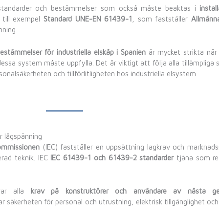
 standarder och bestämmelser som också måste beaktas i
instal
 till exempel
Standard UNE-EN 61439-1
, som fastställer
Allmänn
nning.
estämmelser för industriella elskåp i Spanien
är mycket strikta när 
essa system måste uppfylla. Det är viktigt att följa alla tillämpliga 
rsonalsäkerheten och tillförlitligheten hos industriella elsystem.
ör lågspänning
 kommissionen
(IEC) fastställer en uppsättning lagkrav och marknads
terad teknik. IEC
IEC 61439-1 och 61439-2 standarder
tjäna som ref
rar alla
krav på konstruktörer och användare av nästa gen
rar säkerheten för personal och utrustning, elektrisk tillgänglighet och