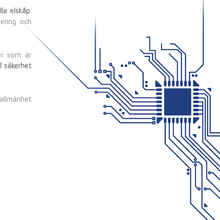
la elskåp
.
lering och
er som är
l säkerhet
 allmänhet