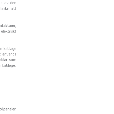
emet, med
ild av den