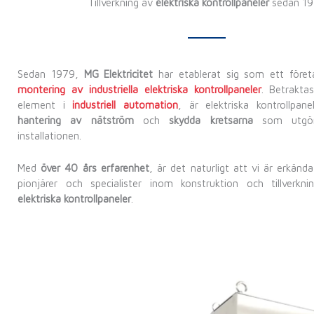
Tillverkning av
elektriska kontrollpaneler
sedan 1
Sedan 1979,
MG Elektricitet
har etablerat sig som ett före
montering av industriella elektriska kontrollpaneler
. Betrakta
element i
industriell automation
, är elektriska kontrollpane
hantering av nätström
och
skydda kretsarna
som utgör 
installationen.
Med
över 40 års erfarenhet
, är det naturligt att vi är erkän
pionjärer och specialister inom konstruktion och tillverk
elektriska kontrollpaneler
.