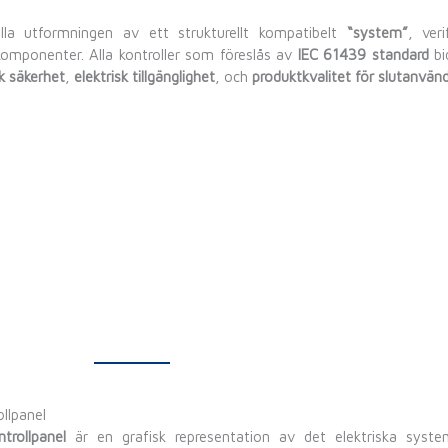
lla utformningen av ett strukturellt kompatibelt
“system”
, veri
komponenter. Alla kontroller som föreslås av
IEC 61439 standard
bid
sk säkerhet
,
elektrisk tillgänglighet
, och
produktkvalitet för slutanvän