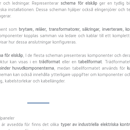
ollpanel
trollpanel
är en grafisk representation av det elektriska syst
ar och ledningar. Representerar
schema för elskåp
ger en tydlig b