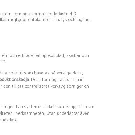
ssystem som är utformat för
Industri 4.0
.
ilket möjliggör datakontroll, analys och lagring i
tem och erbjuder en uppkopplad, skalbar och
rm.
de av beslut som baseras på verkliga data,
produktionskedja
. Dess förmåga att samla in
r den till ett centraliserat verktyg som ger en
eringen kan systemet enkelt skalas upp från små
ktiviteten i verksamheten, utan underlättar även
ltidsdata.