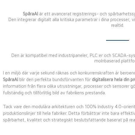
SpåraAI
är ett avancerat registrerings- och spårbarhet
Den integrerar digitalt alla kritiska parametrar i dina processer, v
realtid.
Den är kompatibel med industripaneler, PLC:er och SCADA-sys
molnbaserad plattfo
I en miljö där varje sekund räknas och konkurrenskraften är beroen
SpåraAI
blir den perfekta bundsförvanten för
digitalisera hela din 
information från flera olika utrustningar, processer och sensorer gö
fullständig och tillförlitlig bild av fabrikens prestanda.
Tack vare den modulära arkitekturen och 100% Industry 4.0-orient
produktionslinjer till hela fabriker. Detta förbättrar inte bara effe
spårbarhet, kvalitet och strategiskt beslutsfattande baserat på rea