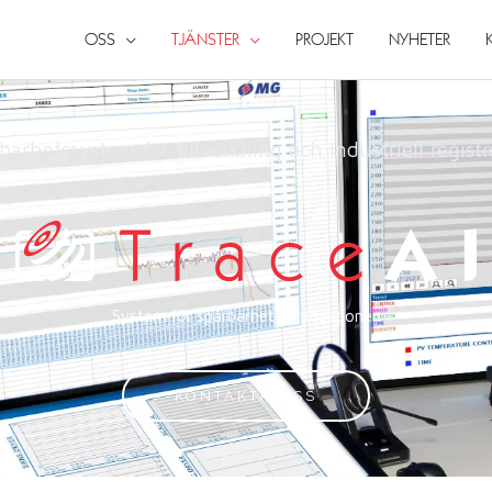
OSS
TJÄNSTER
PROJEKT
NYHETER
barhetssystem för tillverkning och industriell registr
System för spårbarhet i produktionen
KONTAKTA OSS