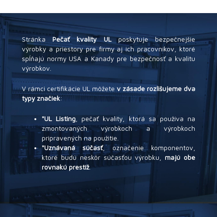
Stránka
Pečať kvality UL
poskytuje bezpečnejšie
výrobky a priestory pre firmy aj ich pracovníkov, ktoré
spĺňajú normy USA a Kanady pre bezpečnosť a kvalitu
výrobkov.
V rámci certifikácie UL môžete
v zásade rozlišujeme dva
typy značiek
:
"UL Listing
, pečať kvality, ktorá sa používa na
zmontovaných výrobkoch a výrobkoch
pripravených na použitie.
"Uznávaná súčasť
, označenie komponentov,
ktoré budú neskôr súčasťou výrobku,
majú obe
rovnakú prestíž
.