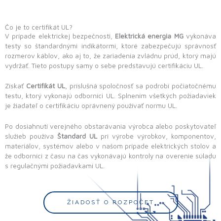
Čo je to certifikát UL?
V prípade elektrickej bezpečnosti,
Elektrická energia MG
vykonáva
testy so štandardnými indikátormi, ktoré zabezpečujú správnosť
rozmerov káblov, ako aj to, že zariadenia zvládnu prúd, ktorý majú
vydržať. Tieto postupy samy o sebe predstavujú certifikáciu UL.
Získať
Certifikát UL
, príslušná spoločnosť sa podrobí počiatočnému
testu, ktorý vykonajú odborníci UL. Splnením všetkých požiadaviek
je žiadateľ o certifikáciu oprávnený používať normu UL.
Po dosiahnutí verejného obstarávania výrobca alebo poskytovateľ
služieb používa
Štandard UL
pri výrobe výrobkov, komponentov,
materiálov, systémov alebo v našom prípade elektrických stolov a
že odborníci z času na čas vykonávajú kontroly na overenie súladu
s regulačnými požiadavkami UL.
ŽIADOSŤ O ROZPOČET