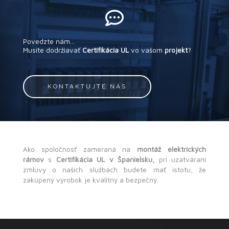
Povedzte nám...
Musíte dodržiavať
Certifikácia UL
vo vašom
projekt
?
KONTAKTUJTE NÁS
Ako spoločnosť zameraná na
montáž elektrických
rámov
s
Certifikácia UL v Španielsku,
pri uzatváraní
zmluvy o našich službách budete mať istotu, že
zakúpený výrobok je kvalitný a bezpečný.