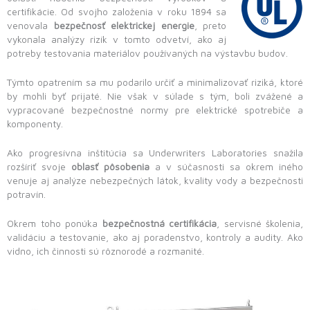
certifikácie. Od svojho založenia v roku 1894 sa
venovala
bezpečnosť elektrickej energie
, preto
vykonala analýzy rizík v tomto odvetví, ako aj
potreby testovania materiálov používaných na výstavbu budov.
Týmto opatrením sa mu podarilo určiť a minimalizovať riziká, ktoré
by mohli byť prijaté. Nie však v súlade s tým, boli zvážené a
vypracované bezpečnostné normy pre elektrické spotrebiče a
komponenty.
Ako progresívna inštitúcia sa Underwriters Laboratories snažila
rozšíriť svoje
oblasť pôsobenia
a v súčasnosti sa okrem iného
venuje aj analýze nebezpečných látok, kvality vody a bezpečnosti
potravín.
Okrem toho ponúka
bezpečnostná certifikácia
, servisné školenia,
validáciu a testovanie, ako aj poradenstvo, kontroly a audity. Ako
vidno, ich činnosti sú rôznorodé a rozmanité.