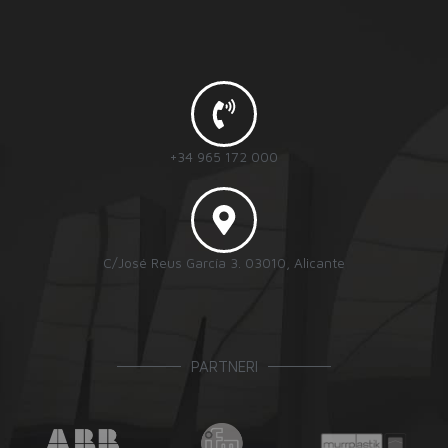
+34 965 172 000
C/José Reus García 3. 03010, Alicante
PARTNERI