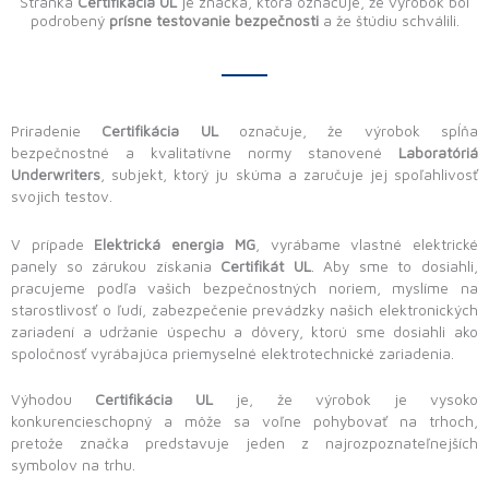
Stránka
Certifikácia UL
je značka, ktorá označuje, že výrobok bol
podrobený
prísne testovanie bezpečnosti
a že štúdiu schválili.
Priradenie
Certifikácia UL
označuje, že výrobok spĺňa
bezpečnostné a kvalitatívne normy stanovené
Laboratóriá
Underwriters
, subjekt, ktorý ju skúma a zaručuje jej spoľahlivosť
svojich testov.
V prípade
Elektrická energia MG
, vyrábame vlastné elektrické
panely so zárukou získania
Certifikát UL
. Aby sme to dosiahli,
pracujeme podľa vašich bezpečnostných noriem, myslíme na
starostlivosť o ľudí, zabezpečenie prevádzky našich elektronických
zariadení a udržanie úspechu a dôvery, ktorú sme dosiahli ako
spoločnosť vyrábajúca priemyselné elektrotechnické zariadenia.
Výhodou
Certifikácia UL
je, že výrobok je vysoko
konkurencieschopný a môže sa voľne pohybovať na trhoch,
pretože značka predstavuje jeden z najrozpoznateľnejších
symbolov na trhu.