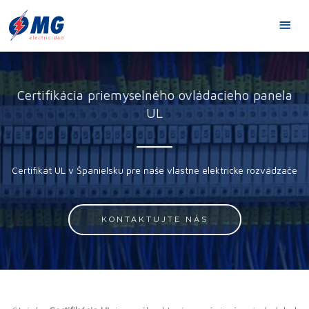
Prejsť
HL
na
obsah
ME
Certifikácia priemyselného ovládacieho panela
UL
Certifikát UL v Španielsku pre naše vlastné elektrické rozvádzače
KONTAKTUJTE NÁS