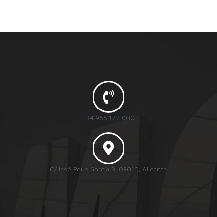
+34 965 172 000
C/José Reus García 3. 03010, Alicante