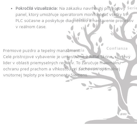
Pokročilá vizualizácia:
Na zákazku navrhnutý prístrojový
panel, ktorý umožňuje operátorom monitorovať všetky tri
PLC súčasne a poskytuje diagnostiku a nastavenie procesov
v reálnom čase.
Prémiové puzdro a tepelný manažment
Celé prístrojové vybavenie je umiestnené v
Rittal
Skrine, svetový
líder v oblasti priemyselných regálov. To zaručuje maximálnu
ochranu pred prachom a vlhkosťou pri zachovaní optimálnej
vnútornej teploty pre komponenty Siemens.