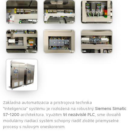
Základná automatizácia a prístrojová technika
“Inteligencia” systému je rozložená na robustný
Siemens Simatic
S7-1200
architektúra. Využitím
tri nezávislé PLC
, sme dosiahli
modulárny riadiaci systém schopný riadiť zložité priemyselné
procesy s nulovým oneskorením.