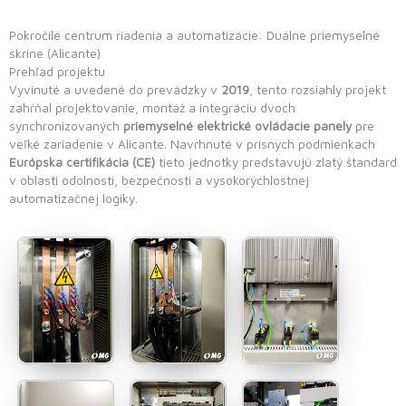
Pokročilé centrum riadenia a automatizácie: Duálne priemyselné
skrine (Alicante)
Prehľad projektu
Vyvinuté a uvedené do prevádzky v
2019
, tento rozsiahly projekt
zahŕňal projektovanie, montáž a integráciu dvoch
synchronizovaných
priemyselné elektrické ovládacie panely
pre
veľké zariadenie v Alicante. Navrhnuté v prísnych podmienkach
Európska certifikácia (CE)
tieto jednotky predstavujú zlatý štandard
v oblasti odolnosti, bezpečnosti a vysokorýchlostnej
automatizačnej logiky.