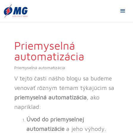
Prejsť
HL
na
obsah
ME
Priemyselná
automatizácia
Priemyselná automatizácia
V tejto časti nášho blogu sa budeme
venovať rôznym témam týkajúcim sa
priemyselná automatizácia
, ako
napríklad:
Úvod do priemyselnej
automatizácie
a jeho výhody.