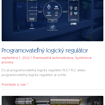
Programovateľný logický regulátor
septembra 1, 2022
/
Priemyselná automatizácia
,
Systémové
procesy
Čo je programovateľný logický regulátor PLC? PLC alebo
programovateľný logický regulátor je určite
Prečítajte si viac "
Priemyselný
elektrický