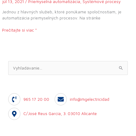
júl 13, 2021
/
Priemyselná automatizácia
,
Systémové procesy
Jednou z hlavných služieb, ktoré ponúkame spoločnostiam, je
automatizácia priemyselných procesov. Na stránke
Prečítajte si viac "
V
y
h
ľ
965 17 20 00
info@mgelectricidad
a
d
C/José Reus García, 3. 03010 Alicante
a
j
t