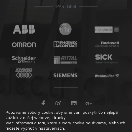
PARTNERI
F
I
L
G
a
n
i
o
Používame súbory cookie, aby sme vám poskytli čo najlepší
c
s
n
o
zážitok z našej webovej stránky.
© 2026 MG Electricidad | Všetky práva vyhradené.
e
t
k
g
Viac informácií o tom, ktoré súbory cookie používame, alebo ich
b
a
e
l
môžete vypnúť v
nastaveniach
.