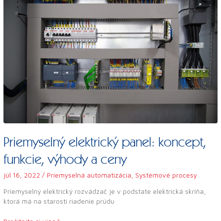
panel:
koncept,
funkcie,
výhody
a
ceny
Priemyselný elektrický panel: koncept,
funkcie, výhody a ceny
júl 16, 2022
/
Priemyselná automatizácia
,
Systémové procesy
Priemyselný elektrický rozvádzač je v podstate elektrická skriňa,
ktorá má na starosti riadenie prúdu