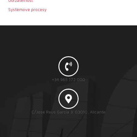
Udržateľnosť
Systémové procesy
+34 965 172 000
C/José Reus García 3. 03010, Alicante