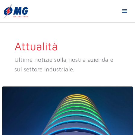
Vai
ME
al
contenuto
PRI
Attualità
Ultime notizie sulla nostra azienda e
sul settore industriale.
Progetto
illuminotecnico
Hotel
Gold
Arcos,
Benidorm