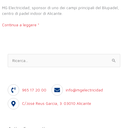
MG Electricidad, sponsor di uno dei campi principali del Blupadel,
centro di padel indoor di Alicante.
Continua a leggere "
C
e
r
c
965 17 20 00
info@mgelectricidad
a
:
C/José Reus García, 3. 03010 Alicante