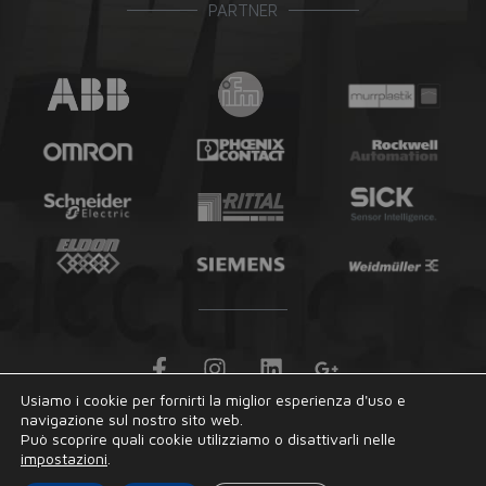
PARTNER
F
I
L
G
a
n
i
o
Usiamo i cookie per fornirti la miglior esperienza d'uso e
c
s
n
o
navigazione sul nostro sito web.
© 2026 MG Electricidad | Tutti i diritti riservati.
e
t
k
g
Può scoprire quali cookie utilizziamo o disattivarli nelle
b
a
e
l
impostazioni
.
o
g
d
e