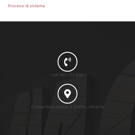
Processi di sistema
+34 965 172 000
C/José Reus García 3. 03010, Alicante