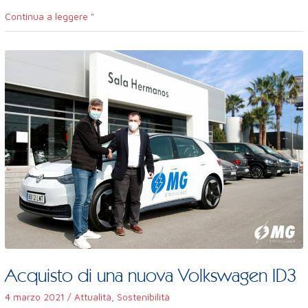
Continua a leggere "
Acquisto
di
una
nuova
Volkswagen
ID3
Acquisto di una nuova Volkswagen ID3
4 marzo 2021
/
Attualità
,
Sostenibilità