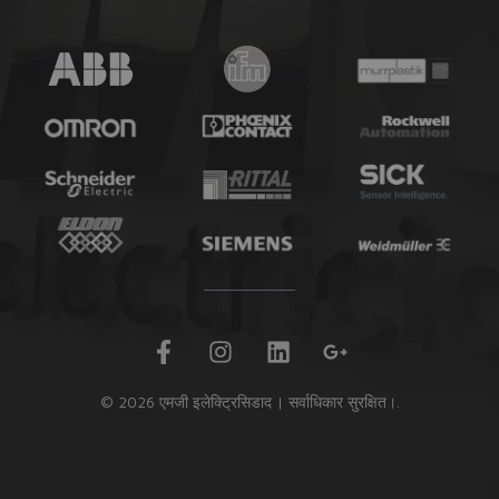
फे
इं
लिं
गू
स
स्टा
क्ड
ग
बु
ग्रा
इ
ल
© 2026 एमजी इलेक्ट्रिसिडाद | सर्वाधिकार सुरक्षित।.
क
म
न
-
-
प्ल
ए
स
फ
-