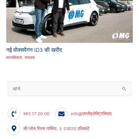
नई वोक्सवैगन ID3 की खरीद
वास्तविकता
,
सततता
के
लि
ए
965 17 20 00
info@एमजीइलेक्ट्रिसिदाद
खो
जें
सी/जोस रियस गार्सिया, 3. 03010 एलिकांटे
: