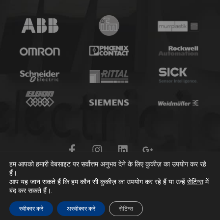
फे
इं
लिं
गू
स
स्टा
क्ड
ग
हम आपको हमारी वेबसाइट पर सर्वोत्तम अनुभव देने के लिए कुकीज़ का उपयोग कर रहे
बु
ग्रा
इ
ल
हैं।.
© 2026 एमजी इलेक्ट्रिसिडाद | सर्वाधिकार सुरक्षित।.
क
म
न
-
आप यह जान सकते हैं कि हम कौन सी कुकीज़ का उपयोग कर रहे हैं या उन्हें
सेटिंग्स
में
-
प्ल
बंद कर सकते हैं।.
ए
स
फ
-
स्वीकार करें
अस्वीकार करें
सेटिंग्स