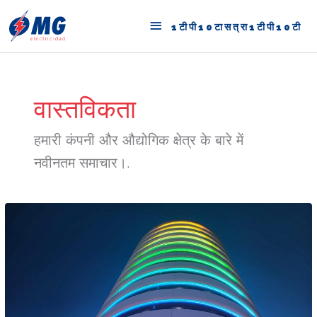
सामग्री
1टीपी10टासत्रा1टीपी10ट
पर
1टीपी10टासत्रा1टीपी10टी
जाएं
वास्तविकता
हमारी कंपनी और औद्योगिक क्षेत्र के बारे में
नवीनतम समाचार।.
लाइटिंग
डिज़ाइन
होटल
गोल्ड
आर्कोस,
बेनिडॉर्म