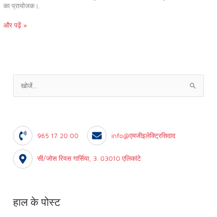
का प्रायोजक।.
और पढ़ें »
के
लि
ए
खो
965 17 20 00
info@एमजीइलेक्ट्रिसिदाद
जें
:
सी/जोस रियस गार्सिया, 3. 03010 एलिकांटे
हाल के पोस्ट