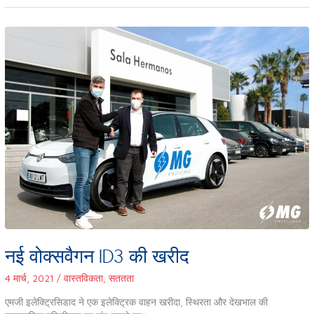
नई
वोक्सवैगन
ID3
की
खरीद
नई वोक्सवैगन ID3 की खरीद
4 मार्च, 2021
/
वास्तविकता
,
सततता
एमजी इलेक्ट्रिसिडाद ने एक इलेक्ट्रिक वाहन खरीदा, स्थिरता और देखभाल की