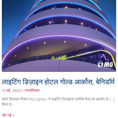
लाइटिंग डिज़ाइन होटल गोल्ड आर्कोस, बेनिडॉर्म
12 मई, 2022
/
वास्तविकता
हमारे डिज़ाइन विभाग MG Lightec ने लाइटिंग डिज़ाइनर एनरिके फेरर के सहयोग से […]
किया है।
और पढ़ें »