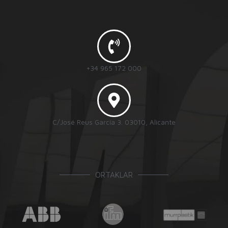
+34 965 172 000
C/José Reus García 3. 03010, Alicante
ORTAKLAR