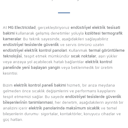
At
MG Electricidad
, gerçekleştiriyoruz
endüstri̇yel elektri̇k tesi̇sati
bakimi
kullanarak gelişmiş denetimler yoluyla
kızılötesi termografik
kameralar
. Bu teknik sayesinde, aşağıdakileri sağlayabiliriz
endüstri̇yel tesi̇slerde güvenli̇k
ve servis ömrünü uzatın
endüstri̇yel elektri̇k kontrol panolari
. Kullanmak
termal görüntüleme
teknoloji̇si̇
, tespit etmek mümkündür
sıcak noktalar
, aşırı yükler
veya arızaya yol açabilecek hatalı bağlantılar
elektri̇k kontrol
paneli̇nde yeni̇ başlayan yangin
veya beklenmedik bir üretim
kesintisi.
Bizim
elektri̇k kontrol paneli̇ bakimi
hizmeti, bir arıza meydana
gelmeden önce sıcaklık değişimlerini ve performans kayıplarını
tespit etmemizi sağlar. Bu sayede
endüstri̇yel tesi̇slerde güvenli̇k
bi̇leşenleri̇ni̇n tanimlanmasi
, her denetim, aşağıdakilerin ayrıntılı bir
analizini içerir
elektri̇k panolarinda maksi̇mum sicaklik
ve temel
bileşenlerin durumu: sigortalar, kontaktörler, koruyucu cihazlar ve
güç hatları.