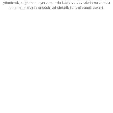
yönetmek
, sağlarken, aynı zamanda
kablo ve devrelerin korunması
bir parçası olarak
endüstri̇yel elektri̇k kontrol paneli̇ bakimi
.